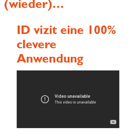
(wieder)…
ID vizit eine 100%
clevere
Anwendung