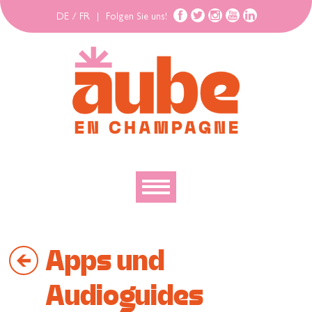
DE
/
FR
|
Folgen Sie uns!
Entdecken
Apps und
Erforschen
Bewegen
Audioguides
Gehäuse