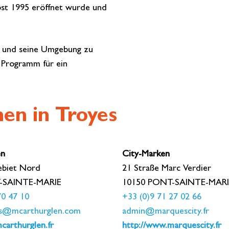
bst 1995 eröffnet wurde und
s und seine Umgebung zu
 Programm für ein
en in Troyes
en
City-Marken
ebiet Nord
21 Straße Marc Verdier
-SAINTE-MARIE
10150 PONT-SAINTE-MARI
70 47 10
+33 (0)9 71 27 02 66
yes@mcarthurglen.com
admin@marquescity.fr
carthurglen.fr
http://www.marquescity.fr