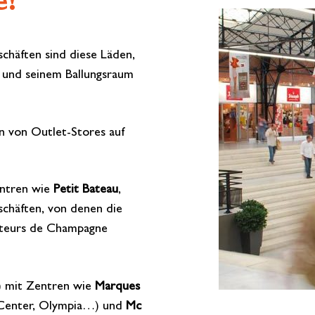
e!
chäften sind diese Läden,
s und seinem Ballungsraum
on von Outlet-Stores auf
entren wie
Petit
Bateau
,
chäften, von denen die
ateurs de Champagne
) mit Zentren wie
Marques
le Center, Olympia…) und
Mc