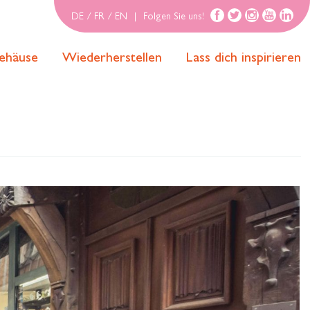
DE
/
FR
/
EN
|
Folgen Sie uns!
ehäuse
Wiederherstellen
Lass dich inspirieren