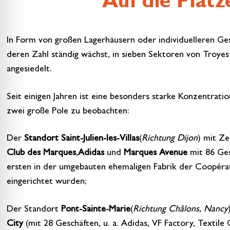
Auf die Plätz
In Form von großen Lagerhäusern oder individuelleren Ges
deren Zahl ständig wächst, in sieben Sektoren von Troye
angesiedelt.
Seit einigen Jahren ist eine besonders starke Konzentrati
zwei große Pole zu beobachten:
Der
Standort Saint-Julien-les-Villas
(
Richtung Dijon
) mit Z
Club des Marques
,
Adidas
und
Marques Avenue
mit 86 Ges
ersten in der umgebauten ehemaligen Fabrik der Coopér
eingerichtet wurden;
Der Standort
Pont-Sainte-Marie
(
Richtung Châlons, Nancy
City
(mit 28 Geschäften, u. a. Adidas, VF Factory, Texti