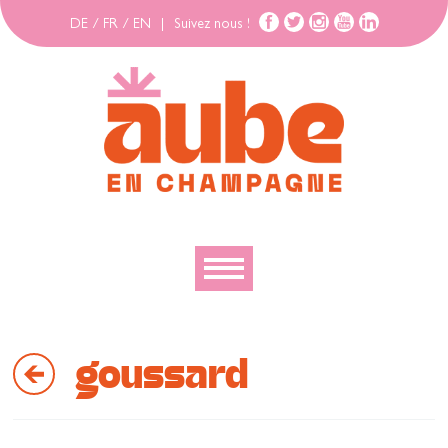
DE
/
FR
/
EN
|
Suivez nous !
Découvrir
goussard
Explorer
Bouger
Se loger