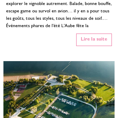
explorer le vignoble autrement. Balade, bonne bouffe,
escape game ou survol en avion… il y en a pour tous
les goûts, tous les styles, tous les niveaux de soif.
Événements phares de l'été L'Aube fête la
Champagne ! Le territoire célèbre son vignoble à
Lire la suite
travers une multitude d'activités et d'événements
dédiés au champagne. Tout au long de la saison,
vignerons, maisons de…
En savoir plus»