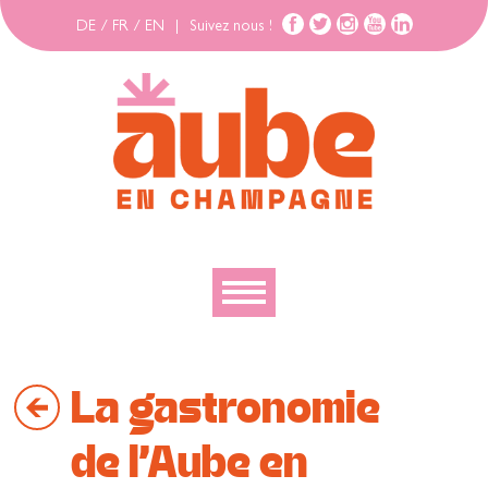
DE
/
FR
/
EN
|
Suivez nous !
Découvrir
La gastronomie
Explorer
Bouger
de l’Aube en
Se loger