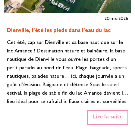
20 mai 2026
Dienville, l’été les pieds dans l’eau du lac
Cet été, cap sur Dienville et sa base nautique sur le
lac Amance ! Destination nature et balnéaire, la base
nautique de Dienville vous ouvre les portes d’un
petit paradis au bord de l’eau. Plage, baignade, sports
nautiques, balades nature… ici, chaque journée a un
goût d’évasion. Baignade et détente Sous le soleil
estival, la plage de sable fin du lac Amance devient le
lieu idéal pour se rafraîchir. Eaux claires et surveillées
en saison. Zones sécurisées pour les enfants et les
Lire la suite
nageurs. Ambiance détente garantie, que vous soyez
allongé sur votre serviette ou confortablement