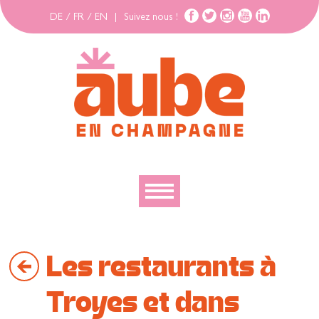
DE
/
FR
/
EN
|
Suivez nous !
Découvrir
Les restaurants à
Explorer
Bouger
Troyes et dans
Se loger