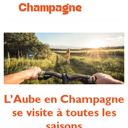
Champagne
Se restaurer
S’inspirer
L’Aube en Champagne
se visite à toutes les
saisons