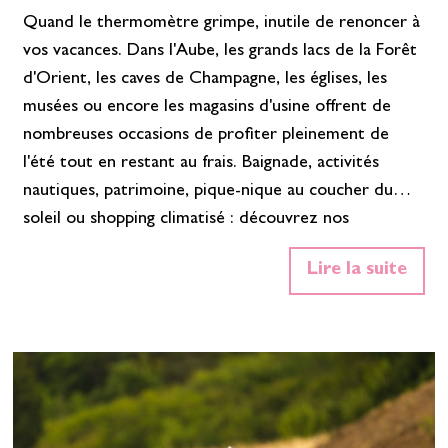
Quand le thermomètre grimpe, inutile de renoncer à
vos vacances. Dans l'Aube, les grands lacs de la Forêt
d'Orient, les caves de Champagne, les églises, les
musées ou encore les magasins d'usine offrent de
nombreuses occasions de profiter pleinement de
l'été tout en restant au frais. Baignade, activités
nautiques, patrimoine, pique-nique au coucher du
soleil ou shopping climatisé : découvrez nos
meilleures idées pour profiter de l'été, tout en
Lire la suite
adaptant vos sorties aux heures les plus fraîches de la
journée. Les meilleurs spots de baignade pour se
rafraîchir Les grands lacs de la Forêt d'Orient offrent
plusieurs plages surveillées idéales…
En savoir plus»