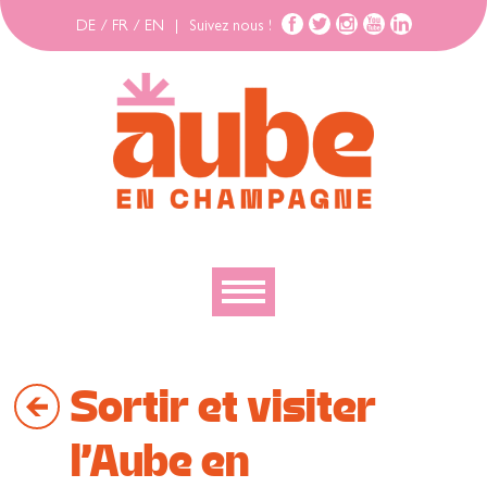
DE
/
FR
/
EN
|
Suivez nous !
Découvrir
Sortir et visiter
Explorer
Bouger
l’Aube en
Se loger