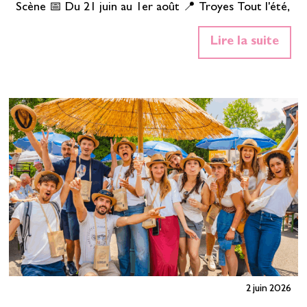
Scène 📅 Du 21 juin au 1er août 📍 Troyes Tout l'été,
le centre-ville de Troyes se transforme en scène à
Lire la suite
ciel ouvert. Concerts gratuits, artistes locaux et
ambiance estivale : de quoi prolonger les…
En savoir
plus»
2 juin 2026