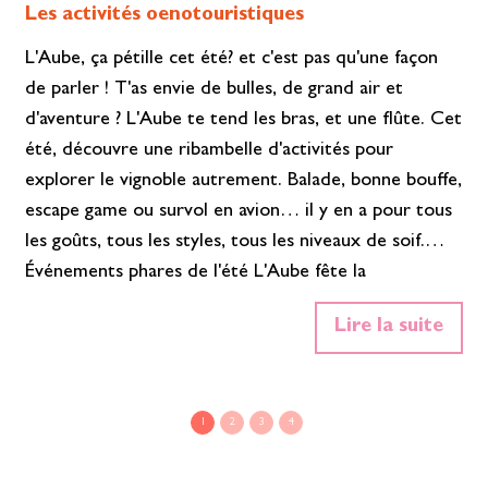
Les activités oenotouristiques
L'Aube, ça pétille cet été? et c'est pas qu'une façon
de parler ! T'as envie de bulles, de grand air et
d'aventure ? L'Aube te tend les bras, et une flûte. Cet
été, découvre une ribambelle d'activités pour
explorer le vignoble autrement. Balade, bonne bouffe,
escape game ou survol en avion… il y en a pour tous
les goûts, tous les styles, tous les niveaux de soif.
Événements phares de l'été L'Aube fête la
Champagne ! Le territoire célèbre son vignoble à
Lire la suite
travers une multitude d'activités et d'événements
dédiés au champagne. Tout au long de la saison,
vignerons, maisons de…
En savoir plus»
1
2
3
4