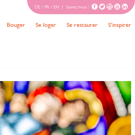
DE
/
FR
/
EN
|
Suivez nous !
Bouger
Se loger
Se restaurer
S’inspirer