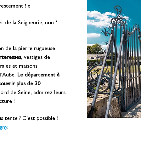
restement ! »
t de la Seigneurie, non ?
ion de la pierre rugueuse
rteresses
, vestiges de
rales et maisons
 l’Aube
.
Le département à
ouvrir plus de 30
bord de Seine, admirez leurs
cture !
s tente ? C’est possible !
igny
.