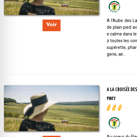
A l'Aube des L
Voir
de plain pied a
e calme dans le
z toutes les co
supérette, pha
gerie, air...
A LA CROISÉE DE
PINEY
Au coeur du Par