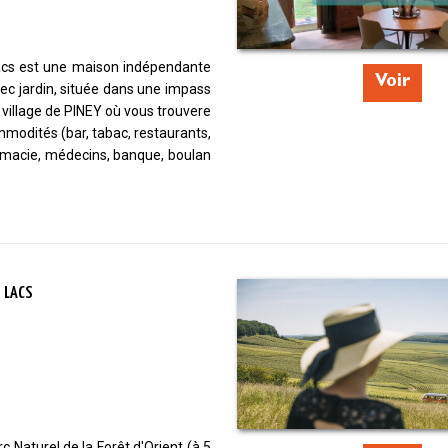
acs est une maison indépendante
Voir
vec jardin, située dans une impass
 village de PINEY où vous trouvere
mmodités (bar, tabac, restaurants,
rmacie, médecins, banque, boulan
S LACS
c Naturel de la Forêt d'Orient (à 5