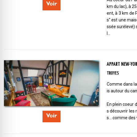
Voir
km du lac), à 2
ent, à 3 km de P
s" est une mai
ssée surélevé) s
l...
APPART NEW-YOR
TROYES
Comme dans la 
is autour du ca
En plein coeur d
s découvrir les 
Voir
s... comme des v