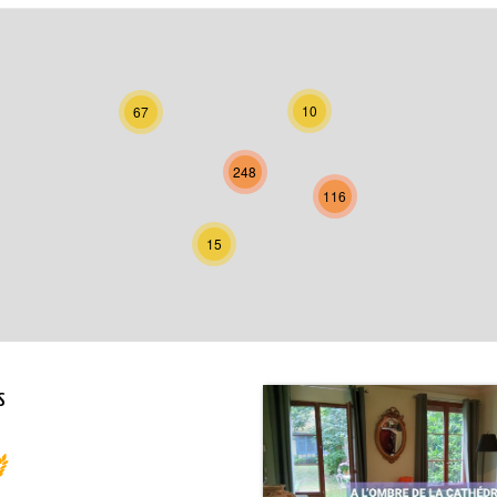
10
67
248
116
15
S