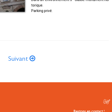
torique.
Parking privé.
6
Suivant
Restons en contact !