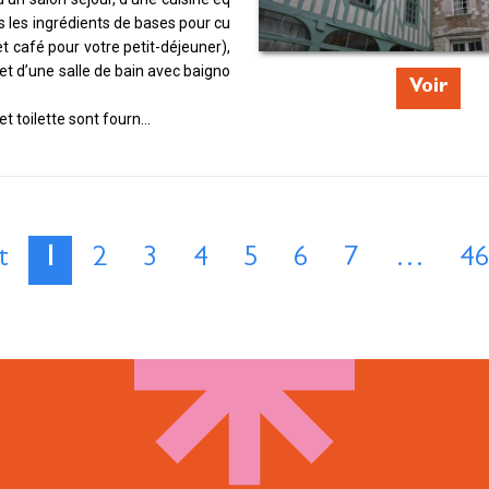
s les ingrédients de bases pour cu
et café pour votre petit-déjeuner),
t d’une salle de bain avec baigno
Voir
 et toilette sont fourn...
t
1
2
3
4
5
6
7
…
4