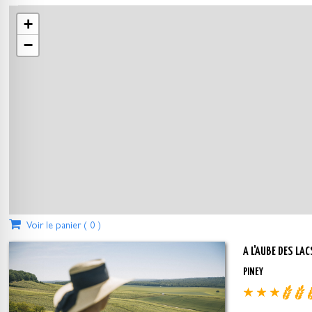
+
−
Voir le panier (
0
)
A L'AUBE DES LAC
PINEY