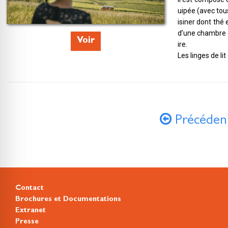
uipée (avec tou
isiner dont thé 
d’une chambre e
Voir
ire.
Les linges de lit
Précéden
Contact
Brochures et Documentations
Extranet
Presse