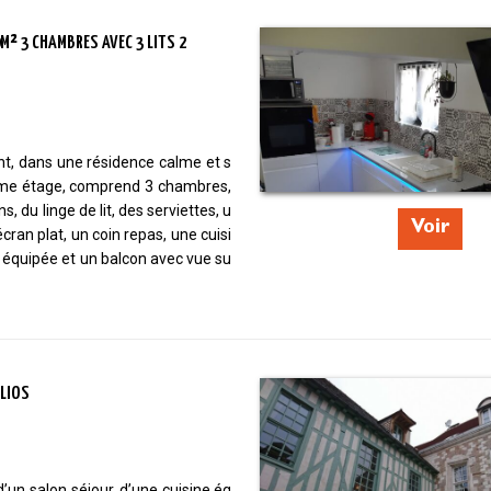
² 3 CHAMBRES AVEC 3 LITS 2
t, dans une résidence calme et s
me étage, comprend 3 chambres,
s, du linge de lit, des serviettes, u
Voir
écran plat, un coin repas, une cuisi
équipée et un balcon avec vue su
LIOS
d’un salon séjour, d’une cuisine éq