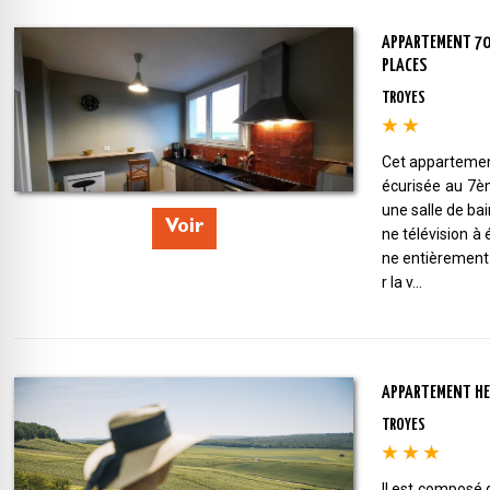
APPARTEMENT 70M
PLACES
TROYES
Cet appartemen
écurisée au 7è
une salle de bain
Voir
ne télévision à 
ne entièrement 
r la v...
APPARTEMENT HE
TROYES
Il est composé 