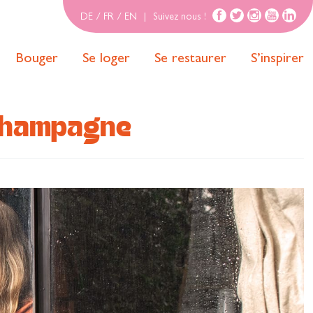
DE
/
FR
/
EN
|
Suivez nous !
Bouger
Se loger
Se restaurer
S’inspirer
 Champagne