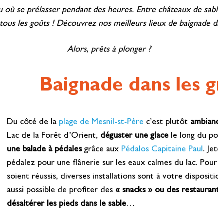
u où se prélasser pendant des heures. Entre châteaux de sable,
tous les goûts ! Découvrez nos meilleurs lieux de baignade d
Alors, prêts à plonger ?
Baignade dans les g
Du côté de la
plage de Mesnil-st-Père
c’est plutôt
ambianc
Lac de la Forêt d’Orient,
déguster une glace
le long du po
une balade à pédales
grâce aux
Pédalos Capitaine Paul
. Je
pédalez pour une flânerie sur les eaux calmes du lac. Pou
soient réussis, diverses installations sont à votre disposit
aussi possible de profiter des
« snacks » ou des restauran
désaltérer les pieds dans le sable
…