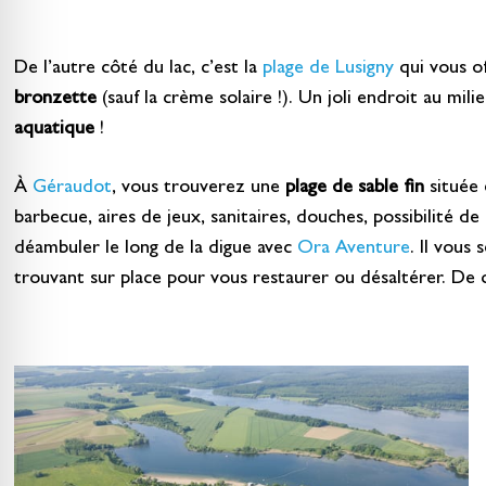
De l’autre côté du lac, c’est la
plage de Lusigny
qui vous o
bronzette
(sauf la crème solaire !). Un joli endroit au mil
aquatique
!
À
Géraudot
, vous trouverez une
plage de sable fin
située 
barbecue, aires de jeux, sanitaires, douches, possibilité d
déambuler le long de la digue avec
Ora Aventure
. Il vous
trouvant sur place pour vous restaurer ou désaltérer. De q