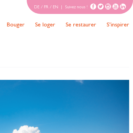
DE
/
FR
/
EN
|
Suivez nous !
Bouger
Se loger
Se restaurer
S’inspirer