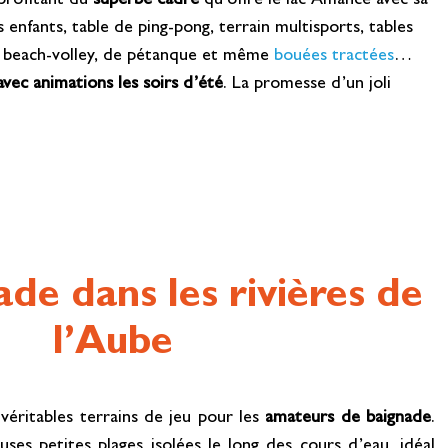
 profitant du
superbe cadre
qu’offre le lac Amance avec sa
s enfants, table de ping-pong, terrain multisports, tables
e beach-volley, de pétanque et même
bouées tractées
…
avec animations les soirs d’été
. La promesse d’un joli
de dans les rivières de
l’Aube
véritables terrains de jeu pour les
amateurs de baignade
.
es petites plages isolées le long des cours d’eau, idéal