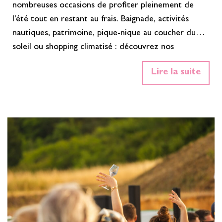
nombreuses occasions de profiter pleinement de
l'été tout en restant au frais. Baignade, activités
nautiques, patrimoine, pique-nique au coucher du
soleil ou shopping climatisé : découvrez nos
meilleures idées pour profiter de l'été, tout en
Lire la suite
adaptant vos sorties aux heures les plus fraîches de
la journée. Les meilleurs spots de baignade pour se
rafraîchir Les grands lacs de la Forêt d'Orient offrent
plusieurs plages surveillées idéales…
En savoir plus»