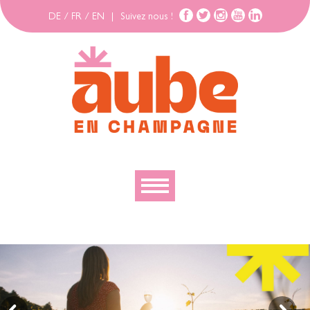
DE
/
FR
/
EN
|
Suivez nous !
Découvrir
Explorer
Bouger
Se loger