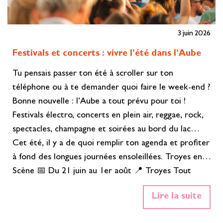
3 juin 2026
Festivals et concerts : vivre l’été dans l’Aube
Tu pensais passer ton été à scroller sur ton
téléphone ou à te demander quoi faire le week-end ?
Bonne nouvelle : l’Aube a tout prévu pour toi !
Festivals électro, concerts en plein air, reggae, rock,
spectacles, champagne et soirées au bord du lac…
Cet été, il y a de quoi remplir ton agenda et profiter
à fond des longues journées ensoleillées. Troyes en
Scène 📅 Du 21 juin au 1er août 📍 Troyes Tout
l'été, le centre-ville de Troyes se transforme en
Lire la suite
scène à ciel ouvert. Concerts gratuits, artistes
locaux et ambiance estivale : de quoi prolonger les…