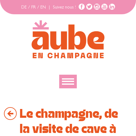
DE
/
FR
/
EN
|
Suivez nous !
Découvrir
Le champagne, de
Explorer
Bouger
la visite de cave à
Se loger