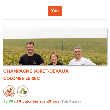
Voir
CHAMPAGNE SORET-DEVAUX
COLOMBÉ-LE-SEC
10.00
/ 10 calculée sur 20 avis
(FairGuest)