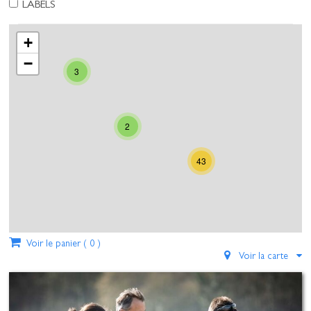
LABELS
+
−
3
2
43
Voir le panier (
0
)
Voir la carte