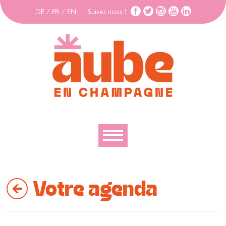
DE
/
FR
/
EN
|
Suivez nous !
Découvrir
Votre agenda
Explorer
Bouger
Se loger