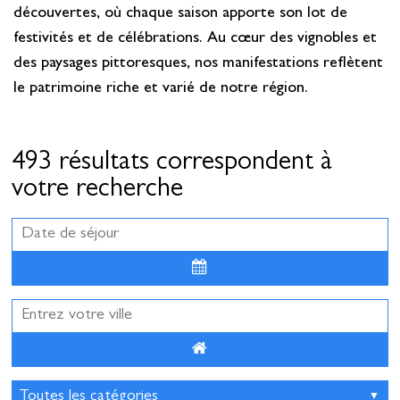
découvertes, où chaque saison apporte son lot de
festivités et de célébrations. Au cœur des vignobles et
des paysages pittoresques, nos manifestations reflètent
le patrimoine riche et varié de notre région.
493 résultats correspondent à
votre recherche
Août
2026
Lun
Mar
Mer
Jeu
Ven
Sam
Dim
27
28
29
30
31
1
2
3
4
5
6
7
8
9
10
11
12
13
14
15
16