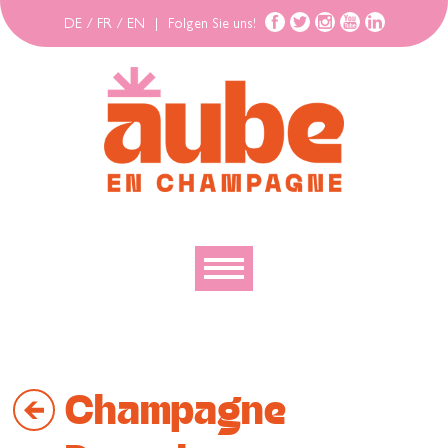
DE
/
FR
/
EN
|
Folgen Sie uns!
Entdecken
Erforschen
Champagne
Bewegen
Gehäuse