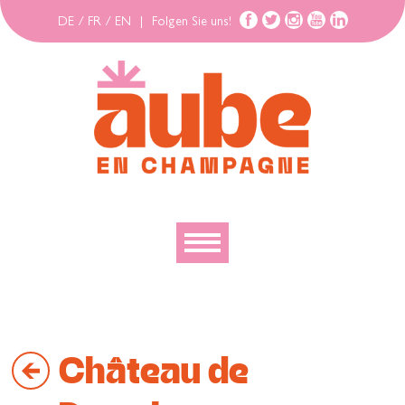
DE
/
FR
/
EN
|
Folgen Sie uns!
Entdecken
Erforschen
Château de
Bewegen
Gehäuse