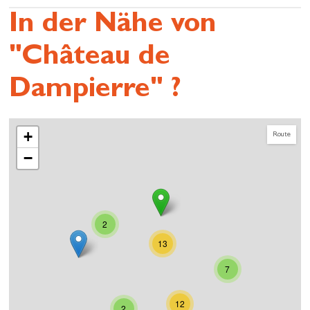
In der Nähe von
"Château de
Dampierre" ?
+
Route
−
2
13
7
12
2