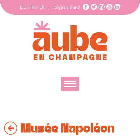
DE
/
FR
/
EN
|
Folgen Sie uns!
Entdecken
Erforschen
Musée Napoléon
Bewegen
Gehäuse