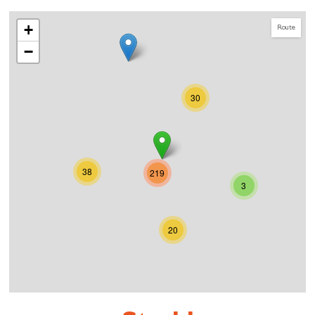
+
Route
−
30
38
219
3
20