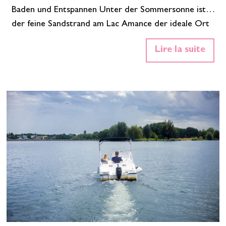
Baden und Entspannen Unter der Sommersonne ist
der feine Sandstrand am Lac Amance der ideale Ort
für eine erfrischende Abkühlung. Klares Wasser und
Lire la suite
während der Saison bewachter Badebereich. Sichere
Badebereiche für Kinder und Schwimmer.
Entspannung garantiert, ob auf dem Handtuch im
Sand oder bequem auf einer Sonnenliege. Kostenlose
Parkplätze. Genießen Sie zwischen zwei Badepausen
ein…
Mehr lesen»