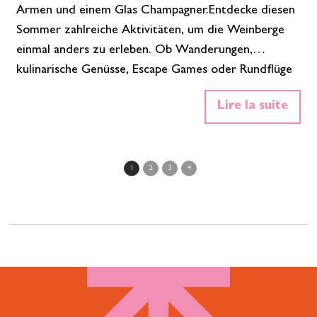
Armen und einem Glas Champagner.Entdecke diesen
Sommer zahlreiche Aktivitäten, um die Weinberge
einmal anders zu erleben. Ob Wanderungen,
kulinarische Genüsse, Escape Games oder Rundflüge
über die Landschaft – hier ist für jeden Geschmack,
Lire la suite
jeden Stil und jedes Durstniveau etwas dabei. Die
Highlights des Sommers Die Aube feiert die
Champagne! Das Gebiet feiert sein Weinbaugebiet
mit einer Vielzahl von Aktivitäten und
1
2
3
4
Veranstaltungen, die dem Champagner gewidmet
sind. Die ganze Saison über bieten…
Mehr lesen»