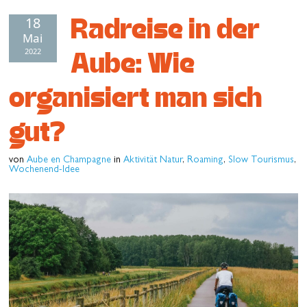
Radreise in der
18
Wiederherstellen
Mai
Lass dich inspirieren
2022
Aube: Wie
organisiert man sich
gut?
von
Aube en Champagne
in
Aktivität Natur
,
Roaming
,
Slow Tourismus
,
Wochenend-Idee