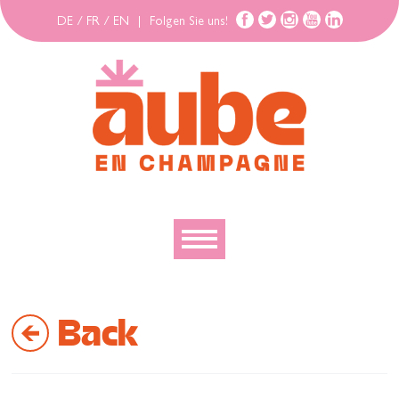
DE
/
FR
/
EN
|
Folgen Sie uns!
Entdecken
Back
Erforschen
Bewegen
Gehäuse