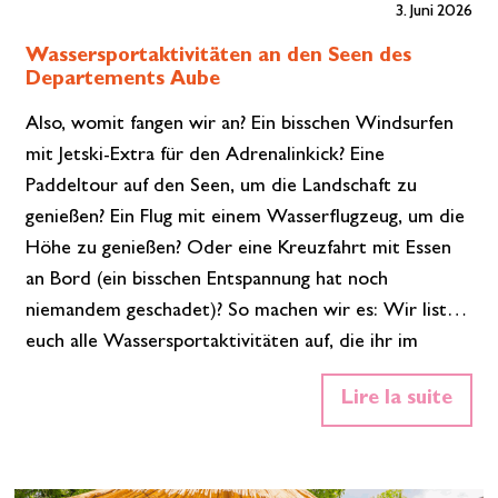
3. Juni 2026
Wassersportaktivitäten an den Seen des
Departements Aube
Also, womit fangen wir an? Ein bisschen Windsurfen
mit Jetski-Extra für den Adrenalinkick? Eine
Paddeltour auf den Seen, um die Landschaft zu
genießen? Ein Flug mit einem Wasserflugzeug, um die
Höhe zu genießen? Oder eine Kreuzfahrt mit Essen
an Bord (ein bisschen Entspannung hat noch
niemandem geschadet)? So machen wir es: Wir listen
euch alle Wassersportaktivitäten auf, die ihr im
Departement Aube an den Seen des Forêt d’Orient
Lire la suite
ausüben könnt, und ihr sucht euch etwas aus.Wir
schlagen vor, Sie entscheiden. Mieten Sie ein Boot in
Dienville Lust, Kapitän zu spielen, ohne einen