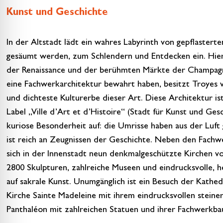
Kunst und Geschichte
In der Altstadt lädt ein wahres Labyrinth von gepflaster
gesäumt werden, zum Schlendern und Entdecken ein. Hier f
der Renaissance und der berühmten Märkte der Champagne 
eine Fachwerkarchitektur bewahrt haben, besitzt Troyes v
und dichteste Kulturerbe dieser Art. Diese Architektur i
Label „Ville d’Art et d’Histoire“ (Stadt für Kunst und Ge
kuriose Besonderheit auf: die Umrisse haben aus der Luf
ist reich an Zeugnissen der Geschichte. Neben den Fachwe
sich in der Innenstadt neun denkmalgeschützte Kirchen vo
2800 Skulpturen, zahlreiche Museen und eindrucksvolle, her
auf sakrale Kunst. Unumgänglich ist ein Besuch der Kathedra
Kirche Sainte Madeleine mit ihrem eindrucksvollen steiner
Panthaléon mit zahlreichen Statuen und ihrer Fachwerkba