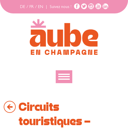
DE
/
FR
/
EN
|
Suivez nous !
Découvrir
Circuits
Explorer
Bouger
touristiques -
Se loger