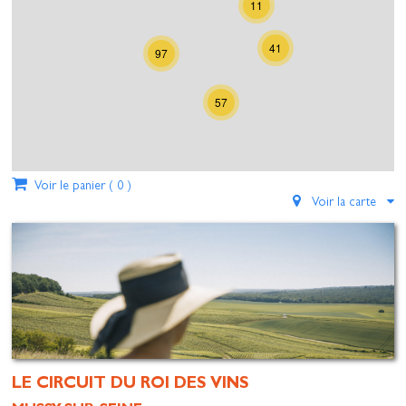
11
41
97
57
Voir le panier (
0
)
Voir la carte
LE CIRCUIT DU ROI DES VINS