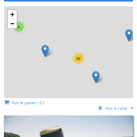
+
−
4
52
Voir le panier (
0
)
Voir la carte