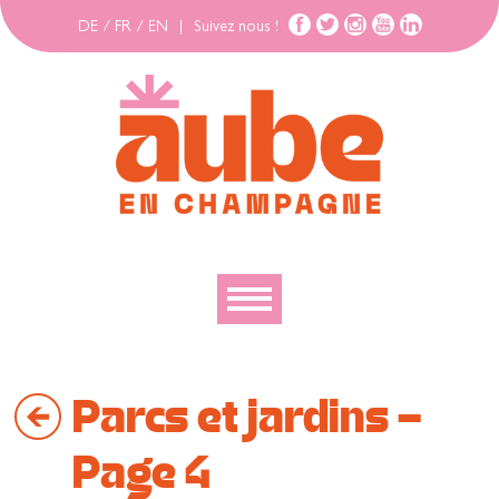
DE
/
FR
/
EN
|
Suivez nous !
Découvrir
Parcs et jardins -
Explorer
Bouger
Page 4
Se loger