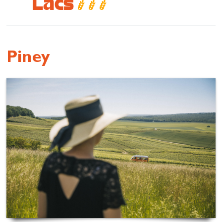
Lacs
Se restaurer
S’inspirer
Piney