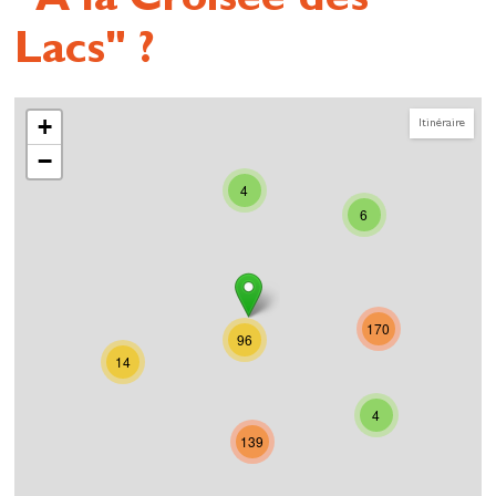
"A la Croisée des
Lacs" ?
+
Itinéraire
−
4
6
170
96
14
4
139