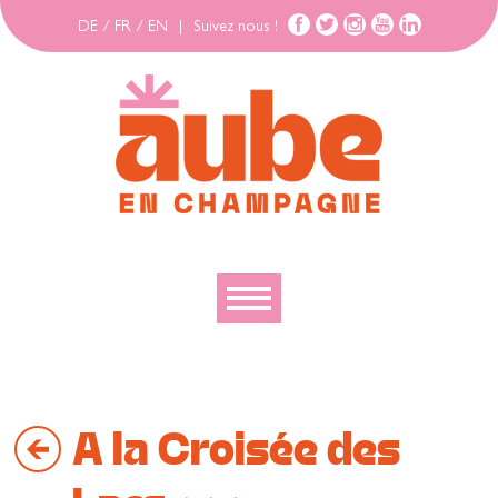
DE
/
FR
/
EN
|
Suivez nous !
Découvrir
Explorer
A la Croisée des
Bouger
Se loger