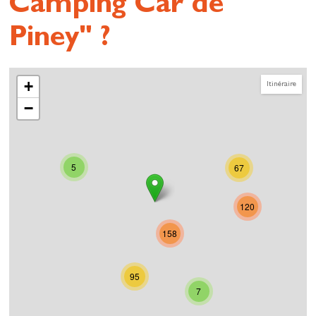
Camping Car de
Piney" ?
+
Itinéraire
−
5
67
120
158
95
7