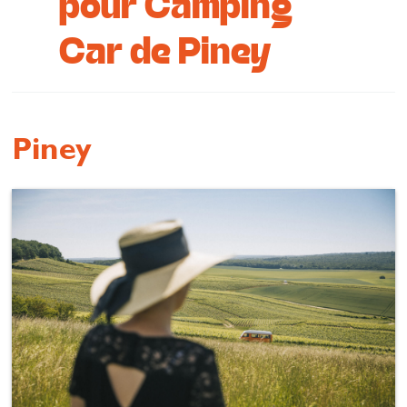
pour Camping
Se restaurer
Car de Piney
S’inspirer
Piney