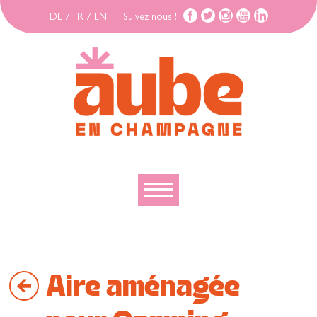
DE
/
FR
/
EN
|
Suivez nous !
Découvrir
Explorer
Aire aménagée
Bouger
Se loger