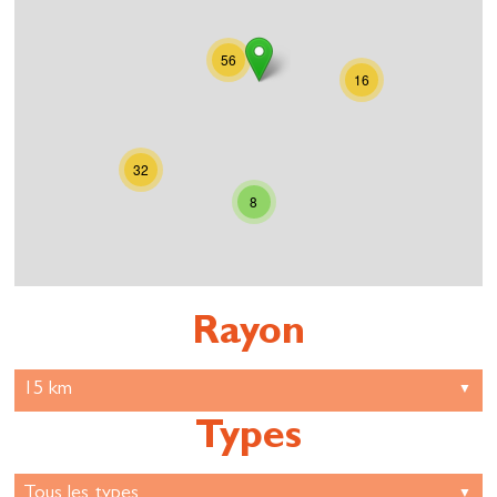
56
16
32
8
Rayon
Types