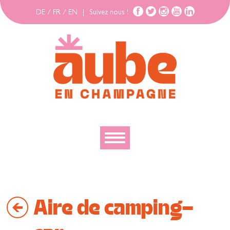
DE
/
FR
/
EN
|
Suivez nous !
Découvrir
Explorer
Aire de camping-
Bouger
Se loger