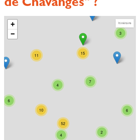
de Chavanges" ?
+
Itinéraire
−
3
15
11
7
4
6
10
6
52
2
4