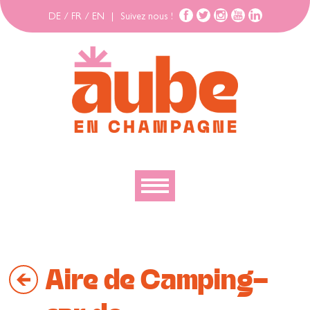
DE
/
FR
/
EN
|
Suivez nous !
Découvrir
Explorer
Aire de Camping-
Bouger
Se loger