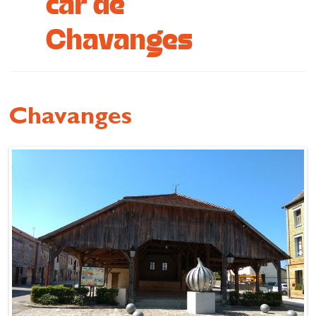
car de
Se restaurer
Chavanges
S’inspirer
Chavanges