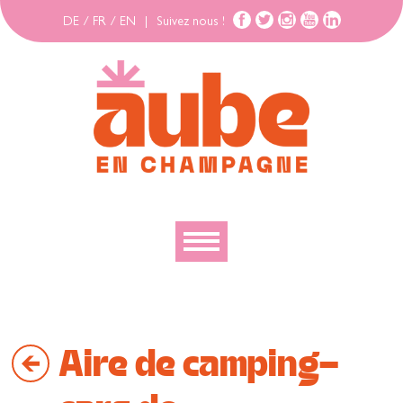
DE
/
FR
/
EN
|
Suivez nous !
Découvrir
Explorer
Aire de camping-
Bouger
Se loger