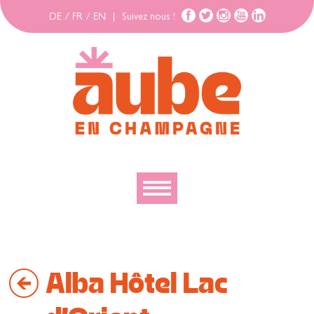
DE
/
FR
/
EN
|
Suivez nous !
Découvrir
Explorer
Alba Hôtel Lac
Bouger
Se loger