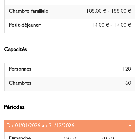
Chambre familiale
188.00 € - 188.00 €
Petit-déjeuner
14.00 € - 14.00 €
- 5 à 11 ans : 11€.
0 à 4 ans : gratuit
Capacités
Taxe de séjour
1.20 € - 1.20 €
- à partir de 18 ans
Personnes
128
Chambres
60
Périodes