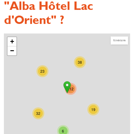
"Alba Hôtel Lac
d'Orient" ?
+
Itinéraire
−
38
23
212
19
32
6