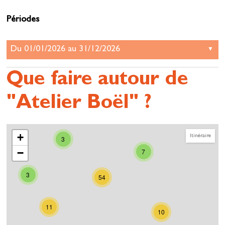
Périodes
Que faire autour de
"Atelier Boël" ?
+
Itinéraire
3
−
7
3
54
11
10