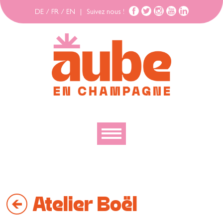
DE
/
FR
/
EN
|
Suivez nous !
Découvrir
Explorer
Atelier Boël
Bouger
Se loger