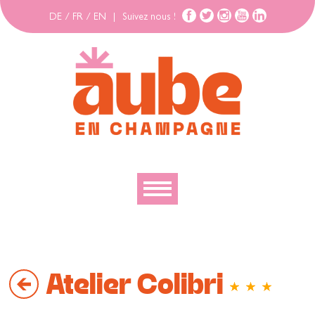
DE
/
FR
/
EN
|
Suivez nous !
Découvrir
Explorer
Atelier Colibri
Bouger
Se loger