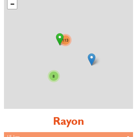
−
113
8
Rayon