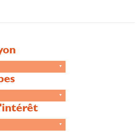
yon
pes
'intérêt