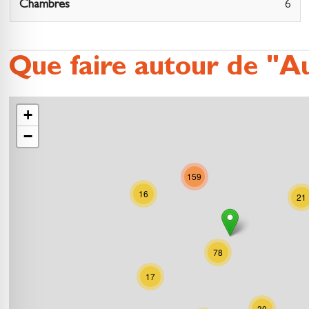
Chambres
6
Que faire autour de "Au
+
−
159
16
21
78
17
30