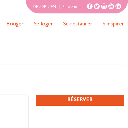
DE
/
FR
/
EN
|
Suivez nous !
Bouger
Se loger
Se restaurer
S’inspirer
RÉSERVER