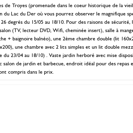
s de Troyes (promenade dans le coeur historique de la vieill
 min du Lac du Der où vous pourrez observer le magnifique s
 degrés du 15/05 au 18/10. Pour des raisons de sécurité, la
alon (TV, lecteur DVD, Wifi, cheminée insert), salle à mang
ouche + baignoire balnéo), une 2ème chambre double (lit 160x
160x200), une chambre avec 2 lits simples et un lit double m
le du 23/04 au 18/10) . Vaste jardin herboré avec mise dispo
c salon de jardin et barbecue, endroit idéal pour des repas 
ont compris dans le prix.