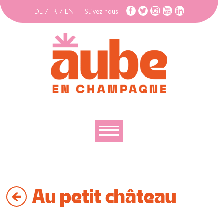
DE
/
FR
/
EN
|
Suivez nous !
Découvrir
Explorer
Au petit château
Bouger
Se loger