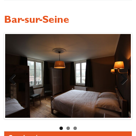
Se restaurer
S’inspirer
Bar-sur-Seine
Previous
Next