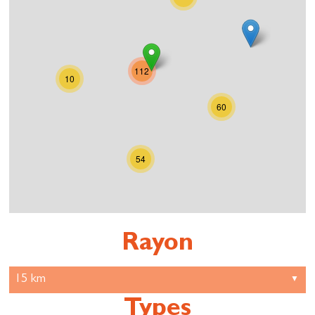
112
10
60
54
Rayon
Types