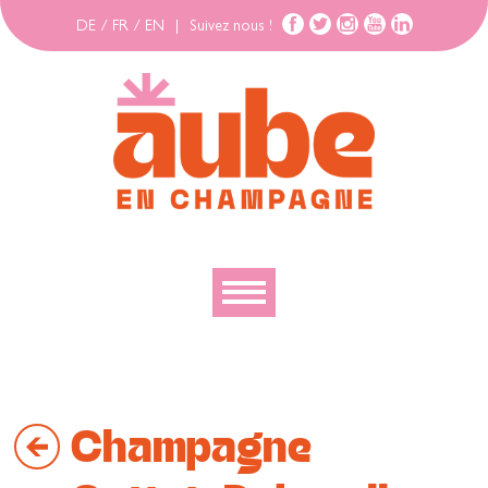
DE
/
FR
/
EN
|
Suivez nous !
Découvrir
Explorer
Champagne
Bouger
Se loger