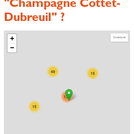
"Champagne Cottet-
Dubreuil" ?
+
Itinéraire
−
49
15
132
15