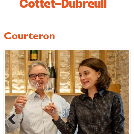
Cottet-Dubreuil
Se restaurer
S’inspirer
Courteron
Previous
Next