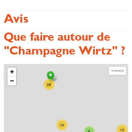
Avis
Que faire autour de
"Champagne Wirtz" ?
+
Itinéraire
−
28
14
13
6