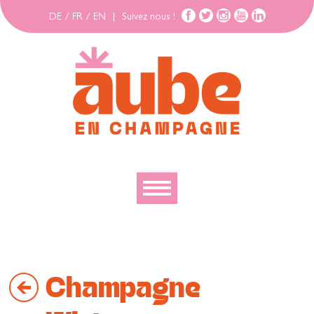
DE
/
FR
/
EN
|
Suivez nous !
Découvrir
Explorer
Champagne
Bouger
Se loger