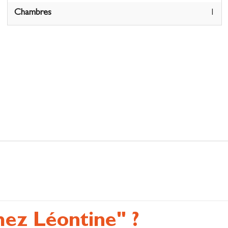
Chambres
1
hez Léontine" ?