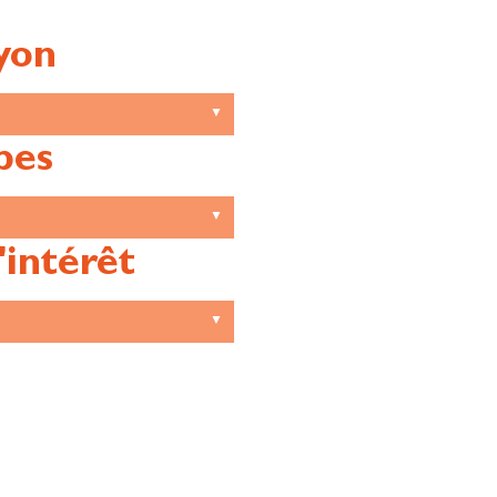
yon
pes
'intérêt