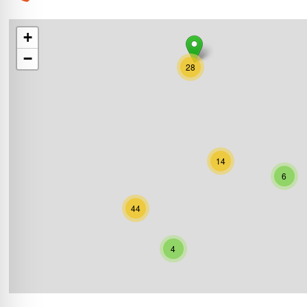
+
−
28
14
6
44
4