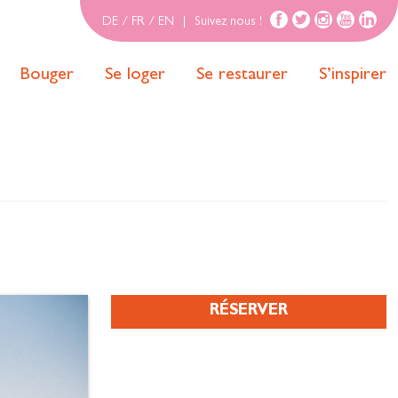
DE
/
FR
/
EN
|
Suivez nous !
Bouger
Se loger
Se restaurer
S’inspirer
RÉSERVER