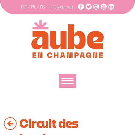
DE
/
FR
/
EN
|
Suivez nous !
Découvrir
Explorer
Circuit des
Bouger
Se loger