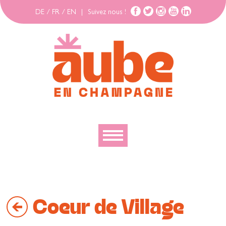
DE
/
FR
/
EN
|
Suivez nous !
Découvrir
Explorer
Coeur de Village
Bouger
Se loger