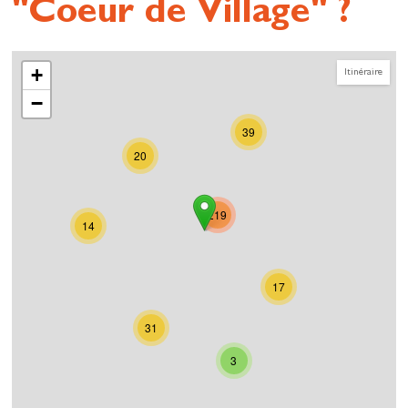
"Coeur de Village" ?
+
Itinéraire
−
39
20
219
14
17
31
3