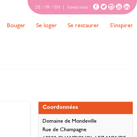
DE
/
FR
/
EN
|
Suivez nous !
Bouger
Se loger
Se restaurer
S’inspirer
Coordonnées
Domaine de Mondeville
Rue de Champagne