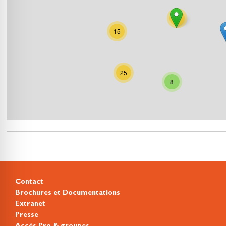
66
15
25
8
Contact
Brochures et Documentations
Extranet
Presse