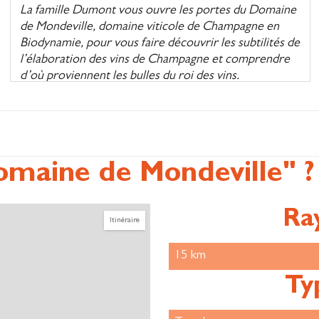
La famille Dumont vous ouvre les portes du Domaine
de Mondeville, domaine viticole de Champagne en
Biodynamie, pour vous faire découvrir les subtilités de
l’élaboration des vins de Champagne et comprendre
d’où proviennent les bulles du roi des vins.
Visite de cave de 1h.
Dégustation commentée de 3 Champagnes du
domaine en agriculture Bio et Biodynamie et
découverte des arômes pour les enfants : 1h.
omaine de Mondeville" ?
Sur réservation.
Ra
Itinéraire
Autre
60 €
Parcourez le vignoble à pied ou en trottinette
électrique tout terrain.
Ty
Hors des sentiers battus, découvrez le terrain de jeu
favori des fées : le vignoble du domaine de Mondeville