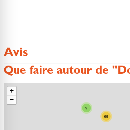
Avis
Que faire autour de "D
+
−
9
69