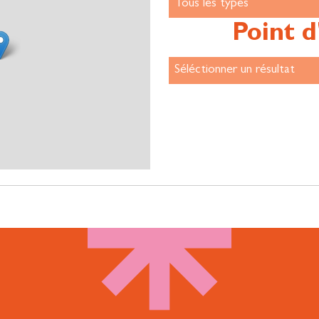
exploité en Bio et Biodynamie enveloppé par la
mystérieuse forêt de Clairvaux.
Point d
Expérience dans les vignes du domaine, se terminant
par la dégustation d’un champagne : 2h
À partir de 4 personnes, sur réservation.
Autre
65 €
Dénichez la truffe de Champagne.
La trufficultrice et son fidèle compagnon vous
guideront à la découverte de la truffe de Champagne,
un champignon passionnant et
capricieux. Cette fée souterraine flirte avec un chêne,
un charme ou un noisetier... au cœur de la forêt
féérique de Clairvaux.
Expérience unique en Champagne d’une 1⁄2 journée de
octobre à décembre.