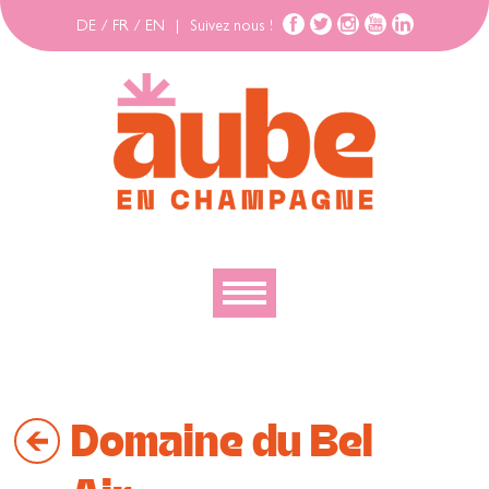
DE
/
FR
/
EN
|
Suivez nous !
Découvrir
Explorer
Domaine du Bel
Bouger
Se loger