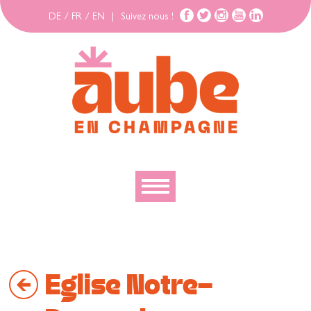
DE
/
FR
/
EN
|
Suivez nous !
Découvrir
Explorer
Eglise Notre-
Bouger
Se loger