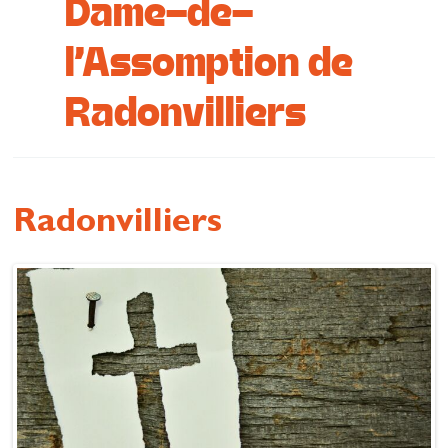
Dame-de-
Se restaurer
l'Assomption de
S’inspirer
Radonvilliers
Radonvilliers