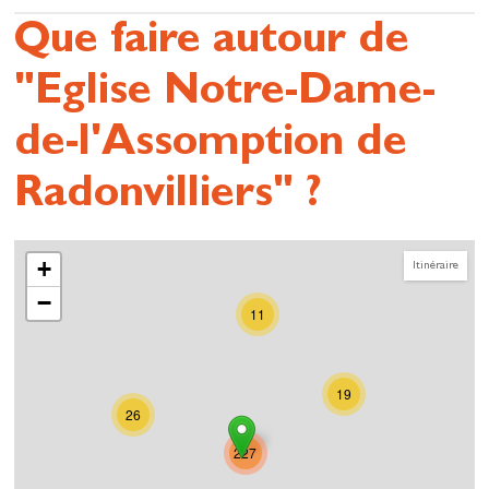
Que faire autour de
"Eglise Notre-Dame-
de-l'Assomption de
Radonvilliers" ?
+
Itinéraire
−
11
19
26
227