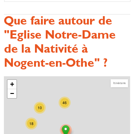
Que faire autour de
"Eglise Notre-Dame
de la Nativité à
Nogent-en-Othe" ?
+
Itinéraire
−
46
10
18
114