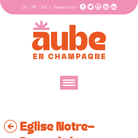
DE
/
FR
/
EN
|
Suivez nous !
Découvrir
Explorer
Eglise Notre-
Bouger
Se loger