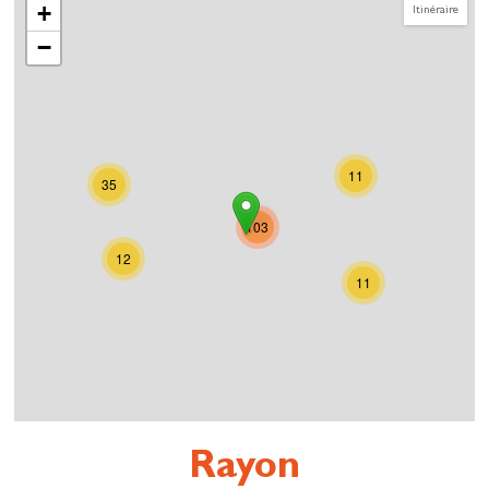
+
Itinéraire
−
11
35
103
12
11
Rayon