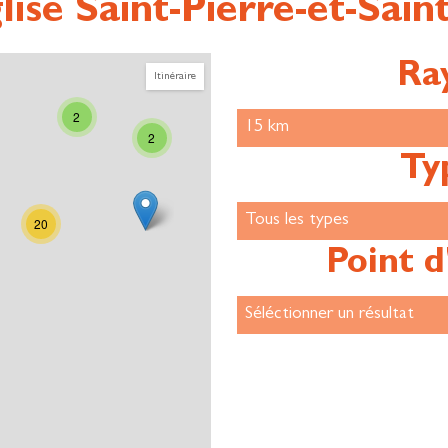
ise Saint-Pierre-et-Saint
Ra
Itinéraire
2
2
Ty
20
Point d