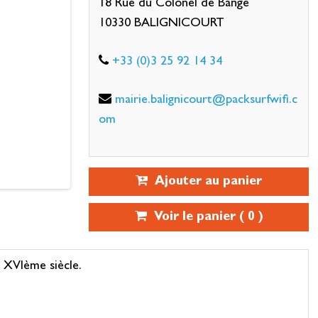
18 Rue du Colonel de Bange
10330 BALIGNICOURT
+33 (0)3 25 92 14 34
mairie.balignicourt@packsurfwifi.c
om
Ajouter au panier
Voir le panier (
0
)
u XVIème siècle.