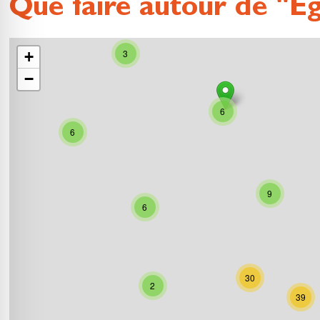
Que faire autour de "Egl
3
+
−
6
6
9
6
30
2
39