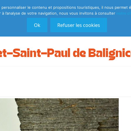
ersonnaliser le contenu et propositions touristiques, il nous permet é
à l’analyse de votre navigation, nous vous invitons à consulter
notre c
Découvrir
Explorer
Ok
Refuser les cookies
et-Saint-Paul de Baligni