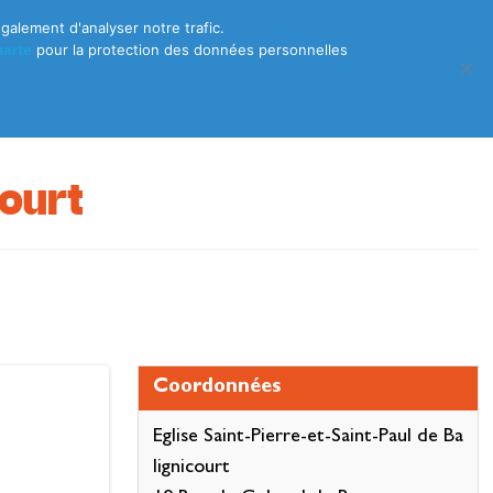
galement d'analyser notre trafic.
DE
/
FR
/
EN
|
Suivez nous !
harte
pour la protection des données personnelles
Bouger
Se loger
Se restaurer
S’inspirer
court
Coordonnées
Eglise Saint-Pierre-et-Saint-Paul de Ba
lignicourt