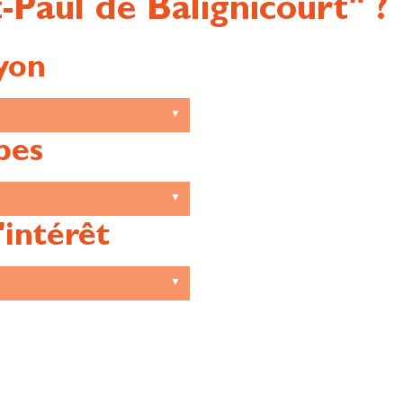
-Paul de Balignicourt" ?
yon
pes
'intérêt