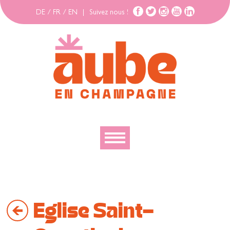
DE
/
FR
/
EN
|
Suivez nous !
Découvrir
Explorer
Eglise Saint-
Bouger
Se loger