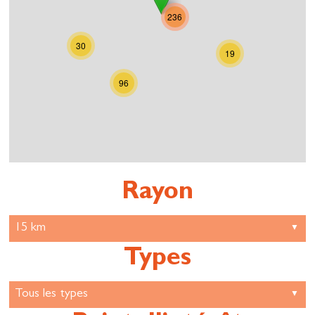
236
30
19
96
Rayon
Types