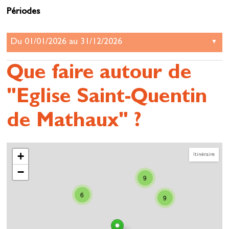
Périodes
Que faire autour de
"Eglise Saint-Quentin
de Mathaux" ?
+
Itinéraire
−
9
6
9