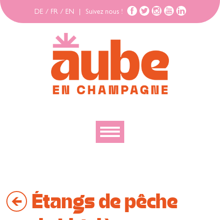
DE
/
FR
/
EN
|
Suivez nous !
Découvrir
Explorer
Étangs de pêche
Bouger
Se loger