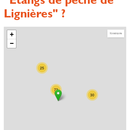
"Étangs de pêche de
Lignières" ?
+
Itinéraire
−
25
72
30