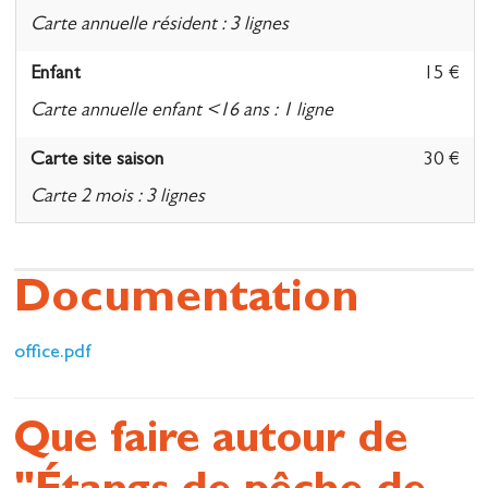
Carte annuelle résident : 3 lignes
Enfant
15 €
Carte annuelle enfant <16 ans : 1 ligne
Carte site saison
30 €
Carte 2 mois : 3 lignes
Carte site saison
12 €
Carte 2 mois enfant <16 ans : 1 ligne
Documentation
office.pdf
Que faire autour de