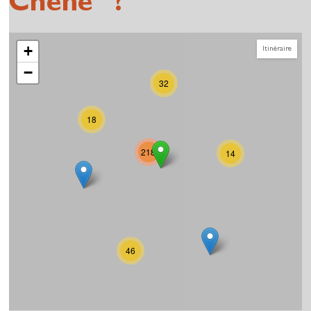
Chêne" ?
+
Itinéraire
−
32
18
218
14
46