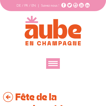
DE
/
FR
/
EN
|
Suivez nous !
Découvrir
Explorer
Fête de la
Bouger
Se loger