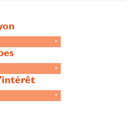
yon
pes
'intérêt