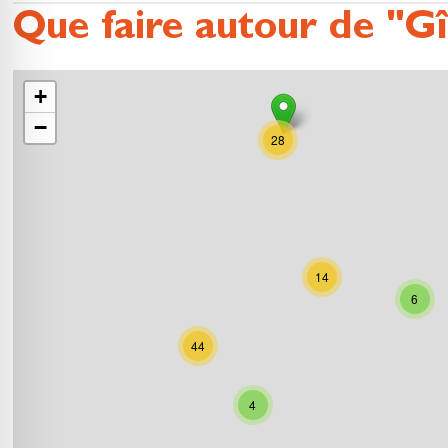
Que faire autour de "Gî
+
−
28
14
6
44
4