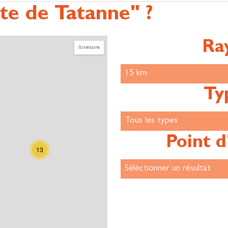
te de Tatanne" ?
Ra
Itinéraire
Ty
Point d
13