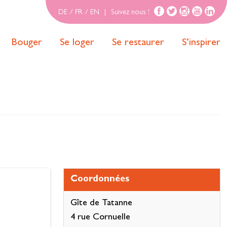
DE
/
FR
/
EN
|
Suivez nous !
Bouger
Se loger
Se restaurer
S’inspirer
Coordonnées
Gîte de Tatanne
4 rue Cornuelle