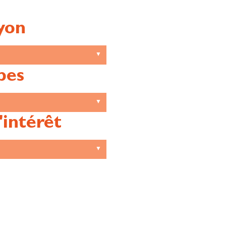
yon
pes
'intérêt