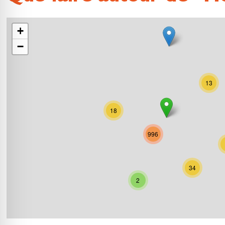
+
−
13
18
996
34
2