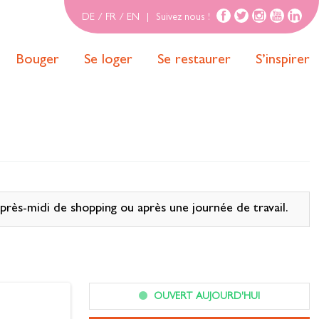
DE
/
FR
/
EN
|
Suivez nous !
Bouger
Se loger
Se restaurer
S’inspirer
après-midi de shopping ou après une journée de travail.
OUVERT AUJOURD'HUI