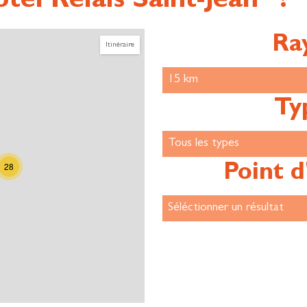
tel Relais Saint-Jean" ?
Ra
Itinéraire
Ty
28
Point d