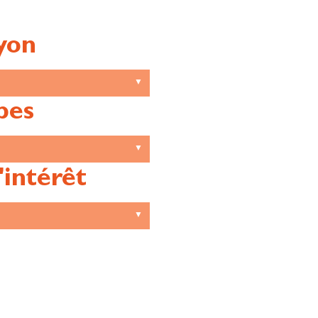
yon
pes
'intérêt