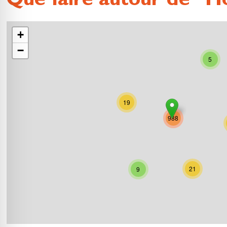
Que faire autour de "Hô
+
−
5
19
988
21
9