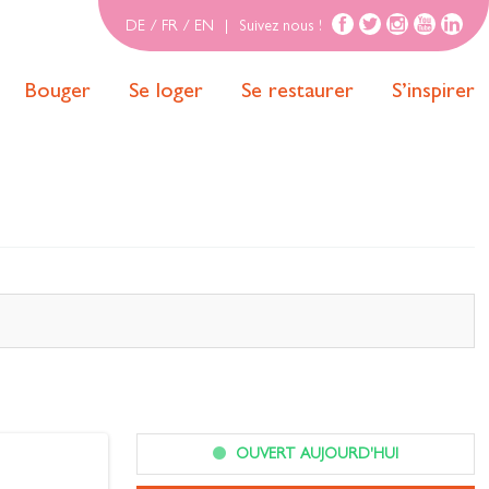
DE
/
FR
/
EN
|
Suivez nous !
Bouger
Se loger
Se restaurer
S’inspirer
OUVERT AUJOURD'HUI