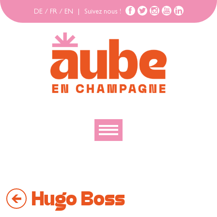
DE
/
FR
/
EN
|
Suivez nous !
Découvrir
Explorer
Hugo Boss
Bouger
Se loger