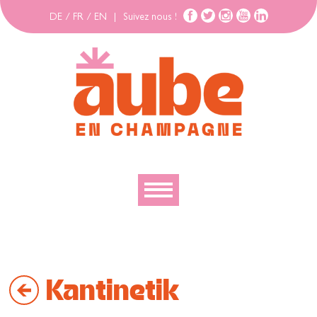
DE
/
FR
/
EN
|
Suivez nous !
Découvrir
Explorer
Kantinetik
Bouger
Se loger