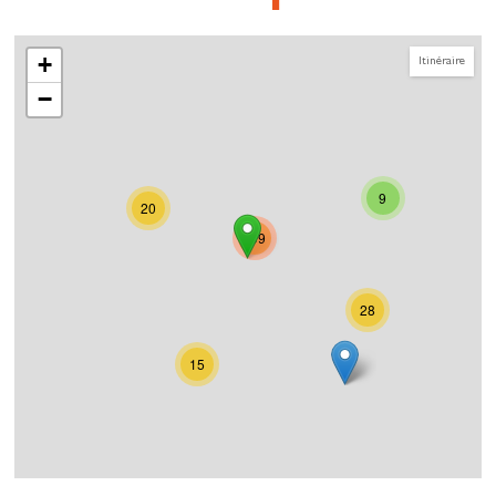
+
Itinéraire
−
9
20
999
28
15