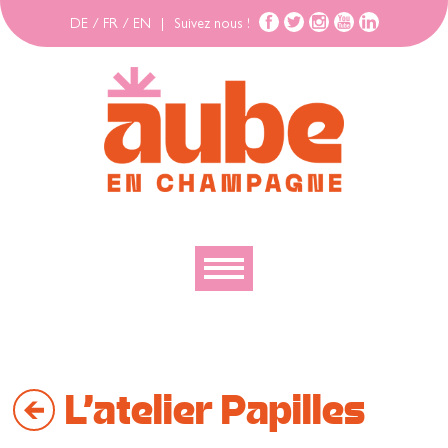
DE
/
FR
/
EN
|
Suivez nous !
Découvrir
Explorer
L'atelier Papilles
Bouger
Se loger