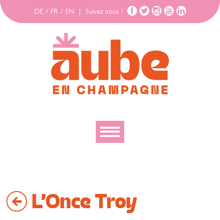
DE
/
FR
/
EN
|
Suivez nous !
Découvrir
Explorer
L'Once Troy
Bouger
Se loger