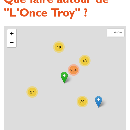
Que faire autour de
"L'Once Troy" ?
+
Itinéraire
−
10
43
964
27
29